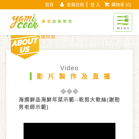
首頁
會員註冊
登 入
購物車
(0)
Yamicook美
About us
現在位置 :
首 頁
影片製作及直播
影片製作及直播頁面
Video
影片製作及直播
海撰鮮品海鮮年菜示範--乾煎大軟絲(謝勁
男老師示範)