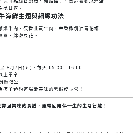
、涼拌雞絲杏鮑菇、糖醋雞丁、馬鈴薯櫛瓜烘蛋。
楊枝甘露。
)：牛海鮮主題與細緻功法
蔥爆牛肉、蛋香韭黃牛肉、蒜香橄欖油青花椰。
瓜圓、綿密豆花。
至 8月7日(五)，每天 09:30 - 16:00
以上學童
k 廚藝教室
為孩子預約這場最美味的暑假成長營！
只帶回美味的食譜，更帶回陪伴一生的生活智慧！