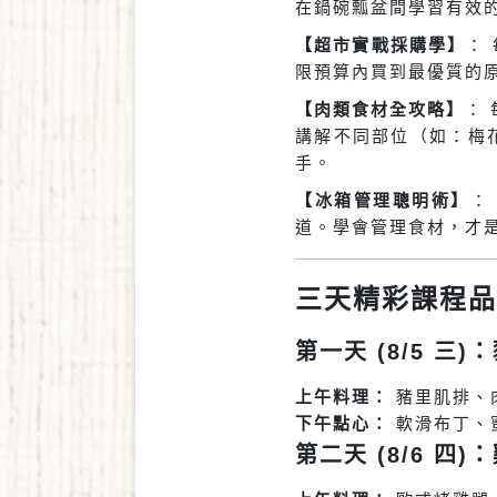
在鍋碗瓢盆間學習有效
【超市實戰採購學】
：
限預算內買到最優質的
【肉類食材全攻略】
：
講解不同部位（如：梅
手。
【冰箱管理聰明術】
：
道。學會管理食材，才
三天精彩課程品
第一天 (8/5 三
上午料理：
豬里肌排、
下午點心：
軟滑布丁、
第二天 (8/6 四