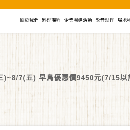
cook美食廚藝教室
關於我們
料理課程
企業團建活動
影音製作
場地
)~8/7(五) 早鳥優惠價9450元(7/15