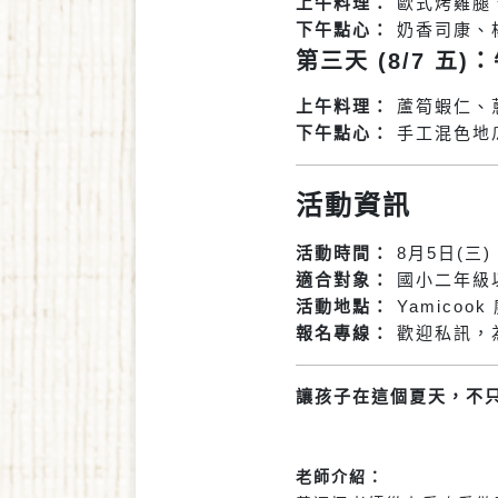
上午料理：
歐式烤雞腿
下午點心：
奶香司康、
第三天 (8/7 五
上午料理：
蘆筍蝦仁、
下午點心：
手工混色地
活動資訊
活動時間：
8月5日(三) 
適合對象：
國小二年級
活動地點：
Yamicoo
報名專線：
歡迎私訊，
讓孩子在這個夏天，不
老師介紹：