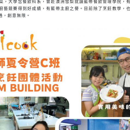
菜，大學念餐飲科系，曾
赴澳洲雪梨就讀藍帶餐飲管理學院，
廚藝競賽得到好成績，有藍帶主廚之譽
。目前除了烹飪教學，
通，創意無限。