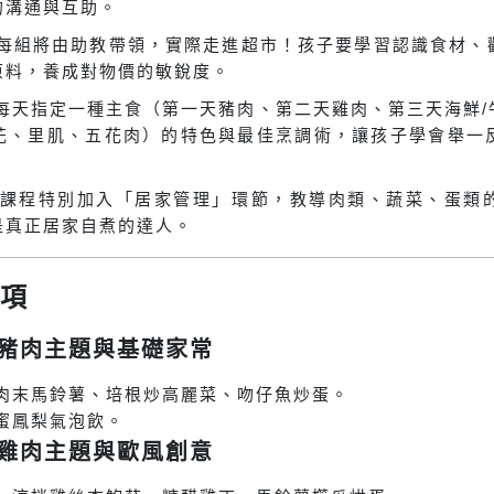
的溝通與互助。
 每組將由助教帶領，實際走進超市！孩子要學習認識食材、
原料，養成對物價的敏銳度。
 每天指定一種主食（第一天豬肉、第二天雞肉、第三天海鮮
花、里肌、五花肉）的特色與最佳烹調術，讓孩子學會舉一
 課程特別加入「居家管理」環節，教導肉類、蔬菜、蛋類
是真正居家自煮的達人。
項
)：豬肉主題與基礎家常
肉末馬鈴薯、培根炒高麗菜、吻仔魚炒蛋。
蜜鳳梨氣泡飲。
)：雞肉主題與歐風創意