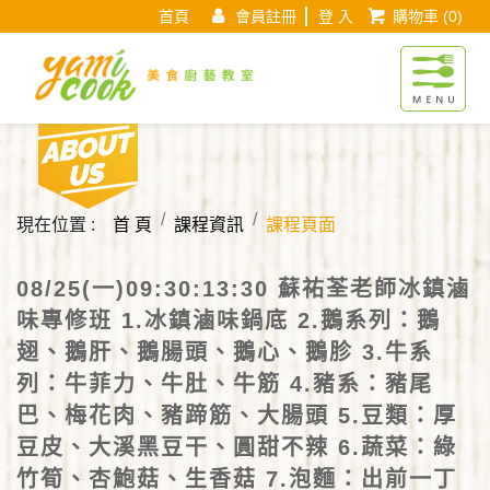
首頁
會員註冊
登 入
購物車
(0)
Yamicook美
About us
現在位置 :
首 頁
課程資訊
課程頁面
08/25(一)09:30:13:30 蘇祐荃老師冰鎮滷
味專修班 1.冰鎮滷味鍋底 2.鵝系列：鵝
翅、鵝肝、鵝腸頭、鵝心、鵝胗 3.牛系
列：牛菲力、牛肚、牛筋 4.豬系：豬尾
巴、梅花肉、豬蹄筋、大腸頭 5.豆類：厚
豆皮、大溪黑豆干、圓甜不辣 6.蔬菜：綠
竹筍、杏鮑菇、生香菇 7.泡麵：出前一丁