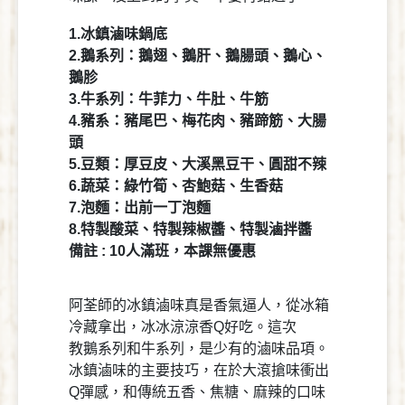
1.冰鎮滷味鍋底
2.鵝系列：鵝翅、鵝肝、鵝腸頭、鵝心、
鵝胗
3.牛系列：牛菲力、牛肚、牛筋
4.豬系：豬尾巴、梅花肉、豬蹄筋、大腸
頭
5.豆類：厚豆皮、大溪黑豆干、圓甜不辣
6.蔬菜：綠竹筍、杏鮑菇、生香菇
7.泡麵：出前一丁泡麵
8.特製酸菜、特製辣椒醬、特製滷拌醬
備註 : 10人滿班，本課無優惠
阿荃師的冰鎮滷味真是香氣逼人，從冰箱
冷藏拿出，冰冰涼涼香Q好吃。這次
教鵝系列和牛系列，是少有的滷味品項。
冰鎮滷味的主要技巧，在於大滾搶味衝出
Q彈感，和傳統五香、焦糖、麻辣的口味