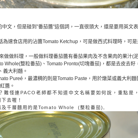
的中文，但是碰到
”
番茄醬
”
這個詞，一直很頭大，還是要用英文
括為速食店用的沾醬
Tomato Ketchup
，可是做西式料理時，可是
來做做料理，一般做料理番茄醬有
番茄果肉及不含果肉的果汁
(
to Whole(
整粒番茄)、Tomato Pronto(切塊番茄)，都是
去皮去籽
、義大利麵。
ato Pureé
，
最濃稠的則是
Tomato Paste
，
用於燉菜或義大利麵
紅醬。
？難怪連
PACO
老師都不知道中文名稱要如何說，重點是
用下去喔！
湯及千層麵用的是
Tomato Whole (
整粒番茄),