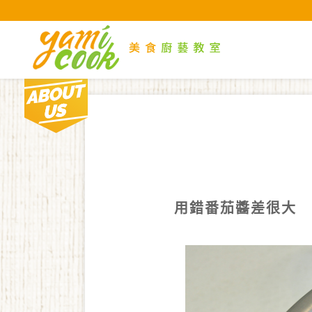
Yami
About us
現在位置 :
首 頁
文章分享
文章分享頁面
用錯番茄醬差很大