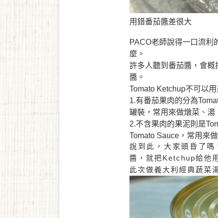
用錯番茄醬差很大
PACO
老師說得一口流利
麼。
許多人聽到番茄醬，會概
醬。
Tomato Ketchup
不可以用
1.
有番茄果肉的分為
Toma
罐裝，常用來做燉菜、湯
2.
不含果肉的果泥則是
Tom
Tomato Sauce
，常用來做
說到此，大家頭昏了嗎
醬，就把
Ketchup
給他
此次做義大利經典蔬菜