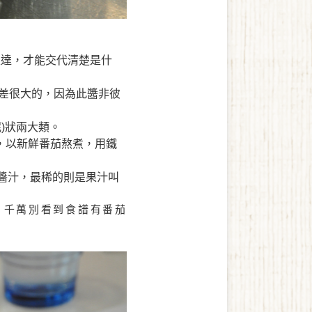
表達，才能交代清楚是什
差很大的
，因為
此醬非彼
泥
)
狀兩大類。
，以新鮮番茄熬煮，用鐵
醬汁，最稀的則是
果汁叫
，千萬別看到食譜有番茄